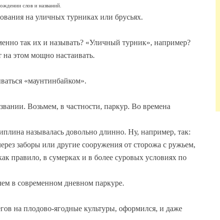
хождении слов и названий.
нования на уличных турниках или брусьях.
 именно так их и называть? «Уличный турник», например?
ет на этом мощно настаивать.
зываться «маунтинбайком».
звании. Возьмем, в частности, паркур. Во времена
циплина называлась довольно длинно. Ну, например, так:
через заборы или другие сооружения от сторожа с ружьем,
ак правило, в сумерках и в более суровых условиях по
чем в современном дневном паркуре.
гов на плодово-ягодные культуры, оформился, и даже