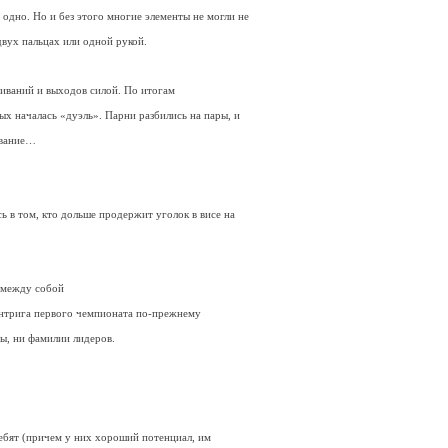
одно. Но и без этого многие элементы не могли не
двух пальцах или одной рукой.
гиваний и выходов силой. По итогам
х началась «дуэль». Парни разбились на пары, и
ивание…
 в том, кто дольше продержит уголок в висе на
 между собой
 интрига первого чемпионата по-прежнему
ы, ни фамилии лидеров.
ребят (причем у них хороший потенциал, им