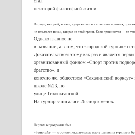
стал
некоторой философией жизни.
Воркаут, который, кстати, существовал и в советские времена, просто
не назывался никак, как раз на этой грани. Если приживется — то так
Однако главное не
в названии, а в том, что «городской турник» ес
Доказательством этому как раз и является пер
организованный фондом «Спорт против подворо
братство», и,
конечно же, обществом «Сахалинский воркаут» 
школе №23, по
улице Тихоокеанской.
На турнир записалось 26 спортсменов.
Первым в программе был
«Фристайл» — короткие показательные выступления на турнике и бру