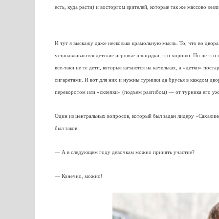
есть, куда расти) и восторгом зрителей, которые так же массово лез
И тут я выскажу даже несколько крамольную мысль. То, что во двор
устанавливаются детские игровые площадки, это хорошо. Но не это 
все-таки не те дети, которые качаются на качельках, а «детки» пост
сигаретами. И вот для них и нужны турники да брусья в каждом дво
переворотом или «склепки» (подъем разгибом) — от турника его уже
Один из центральных вопросов, который был задан лидеру «Сахалин
был таков:
— А в следующем году девочкам можно принять участие?
— Конечно, можно!