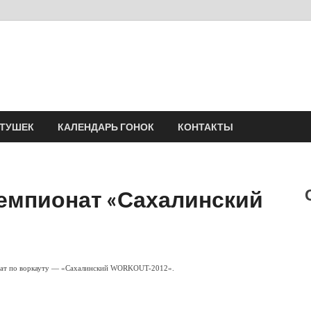
Velomania
Сообщество профессионалов велоспорта, энтузиастов велотуризма
АТУШЕК
КАЛЕНДАРЬ ГОНОК
КОНТАКТЫ
емпионат «Сахалинский
нат по воркауту — «Сахалинский WORKOUT-2012».