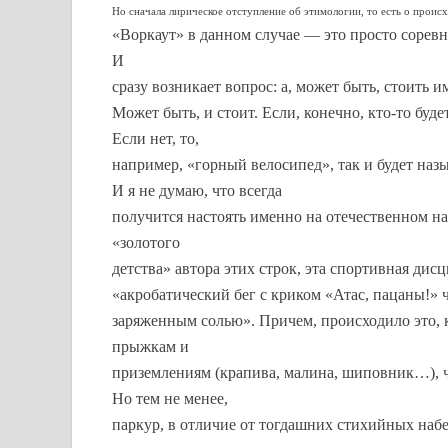
Но сначала лирическое отступление об этимологии, то есть о проис
«Воркаут» в данном случае — это просто сорев
И
сразу возникает вопрос: а, может быть, стоить
Может быть, и стоит. Если, конечно, кто-то буд
Если нет, то,
например, «горный велосипед», так и будет на
И я не думаю, что всегда
получится настоять именно на отечественном на
«золотого
детства» автора этих строк, эта спортивная дис
«акробатический бег с криком «Атас, пацаны!» 
заряженным солью». Причем, происходило это, к
прыжкам и
приземлениям (крапива, малина, шиповник…), 
Но тем не менее,
паркур, в отличие от тогдашних стихийных набе