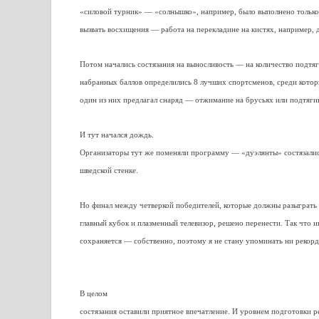
«силовой турник» — «солнышко», например, было выполнено только 
вызвать восхищения — работа на перекладине на кистях, например, 
Потом начались состязания на выносливость — на количество подтя
набранных баллов определились 8 лучших спортсменов, среди которы
один из них предлагал снаряд — отжимание на брусьях или подтяг
И тут начался дождь.
Организаторы тут же поменяли программу — «дуэлянты» состязались
шведской стенке.
Но финал между четверкой победителей, которые должны разыграть
главный кубок и плазменный телевизор, решено перенести. Так что
сохраняется — собственно, поэтому я не стану упоминать ни рекорд
В целом
состязания оставили приятное впечатление. И уровнем подготовки 