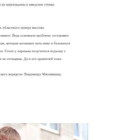
ли на перекладины и шведские стенки.
ах областного центра массово
главное. Ведь основную проблему составляют
арше, которые начинают пить пиво и баловаться
ре. Стоит у паренька получиться подъему с
 не оттащишь. Да и его приятелей тоже.
ского воркаута» Владимиру Мяснянкину,