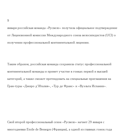
9
января российская команда «Русвело» получила официальное подтверждение
от Лицензионной комиссии Международного союза велосипедистов (UCI) о
получении профессиональной континентальной лицензии.
Таким образом, российская команда сохранила статус профессиональной
континентальной команды и примет участие в гонках первой и высшей
категорий, а также сможет претендовать на специальные приглашения на
Гран-туры «Джиро д’Италия», «Тур де Франс» и «Вуэльта Испании».
Свой второй профессиональный сезон «Русвело» начнет 29 января с
многодневки Etoile de Besseges (Франция), а одной из главных гонок года