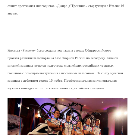
станет престижная многодневка «Джиро д’Трентино» стартующая в Италии 16
апреля.
Команда «Русвело» была создана год назад в рамках Общероссийского
проекта развития велоспорта на базе сборной России по велотреку. Главной
миссией команды является подготовка сильнейших российских трековых
гонщиков с помощью выступления в шоссейных велогонках. На счету мужской
команды в дебютном сезоне 10 побед. Профессиональная континентальная
мужская команда состоит исключительно из российских гонщиков.