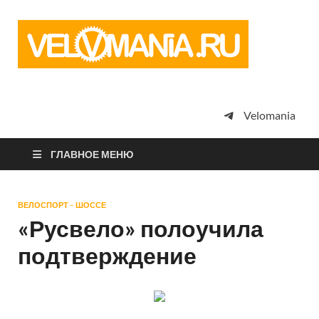
Vel
Сообщество
профессион
велоспорта,
энтузиастов
велотуризма
Velomania
просто
любителей
велосипедов
ГЛАВНОЕ МЕНЮ
ВЕЛОСПОРТ - ШОССЕ
«Русвело» полоучила
подтверждение