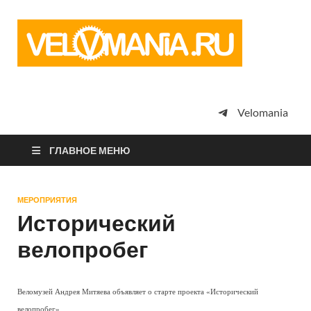
Vel
Сообщество
профессион
велоспорта,
энтузиастов
велотуризма
Velomania
просто
любителей
велосипедов
ГЛАВНОЕ МЕНЮ
МЕРОПРИЯТИЯ
Исторический
велопробег
Веломузей Андрея Митяева объявляет о старте проекта «Исторический
велопробег».