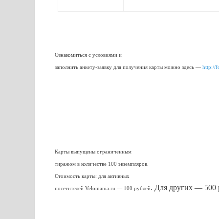
Ознакомиться с условиями и
заполнить анкету-заявку для получения карты можно здесь —
http:/
Карты выпущены ограниченным
тиражом в количестве 100 экземпляров.
Стоимость карты: для активных
. Для других — 500 
посетителей Velomania.ru — 100 рублей