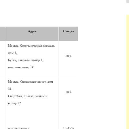
Адрес
Скидка
Москва, Сокольническая площадь,
дом 4,
10%
Бутик, павильон номер 1,
павильон номер 35
Москва, Сколковское шоссе, дом
31,
10%
СпортХит, 2 этаж, павильон
номер 22
on-line магазин
10-15%