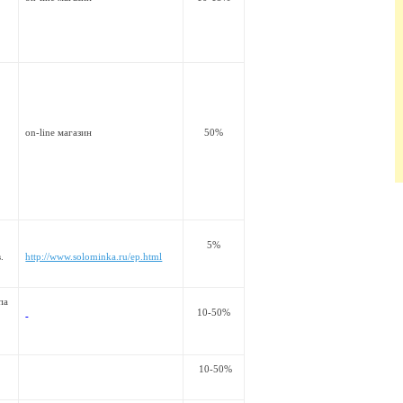
on-line магазин
50%
5%
.
http://www.solominka.ru/ep.html
па
10-50%
10-50%