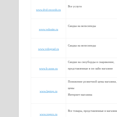
Все услуги
www.dvd-records.ru
Скидка на велосипеды
www.velosite.ru
Скидка на велосипеды
www.velograd.ru
Скидки на сноуборды и снаряжение,
www.b-zone.ru
представленные в он-лайн магазине
Понижение розничной цены магазина
цены
www.laptop.ru
Интернет-магазина
Все товары, представленные в магазин
www.respro.ru