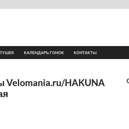
Velomania
Сообщество профессионалов велоспорта, энтузиастов велотуризма
АТУШЕК
КАЛЕНДАРЬ ГОНОК
КОНТАКТЫ
 Velomania.ru/HAKUNA
ая