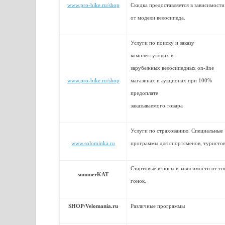
www.pro-bike.ru/shop
Скидка предоставляется в зависимости
от модели велосипеда.
Услуги по поиску и заказу
комплектующих в
зарубежных велосипедных оn-line
www.pro-bike.ru/shop
магазинах и аукционах при 100%
предоплате
заказываемого товара
Услуги по страхованию. Специальные
www.solominka.ru
программы для спортсменов, туристов
Стартовые взносы в зависимости от ти
summerKAT
гонок.
SHOP/Velomania.ru
Различные программы