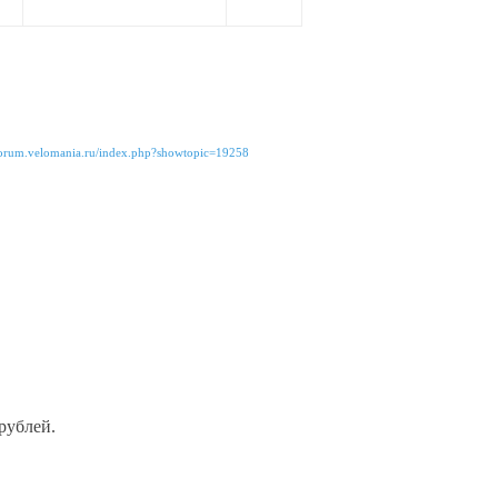
/forum.velomania.ru/index.php?showtopic=19258
рублей.