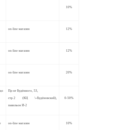
10%
on-line магазин
12%
on-line магазин
12%
on-line магазин
20%
 до
Пр-кт Будённого, 53,
стр.2 (КЦ \»Будёновский),
0-50%
павильон И-2
е
on-line магазин
10%