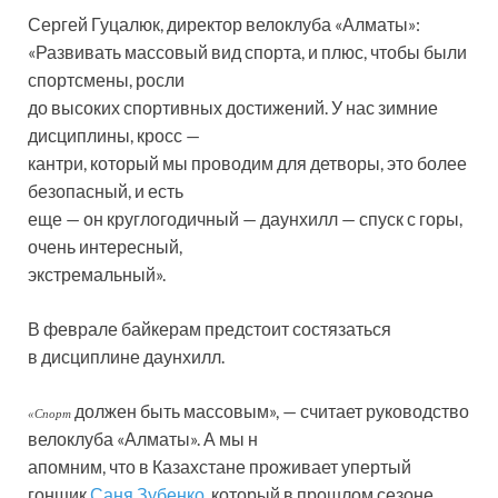
Сергей Гуцалюк, директор велоклуба «Алматы»:
«Развивать массовый вид спорта, и плюс, чтобы были
спортсмены, росли
до высоких спортивных достижений. У нас зимние
дисциплины, кросс —
кантри, который мы проводим для детворы, это более
безопасный, и есть
еще — он круглогодичный — даунхилл — спуск с горы,
очень интересный,
экстремальный».
В феврале байкерам предстоит состязаться
в дисциплине даунхилл.
должен быть массовым», — считает руководство
«Спорт
велоклуба «Алматы». А мы н
апомним, что в Казахстане проживает упертый
гонщик
Саня Зубенко
, который в прошлом сезоне