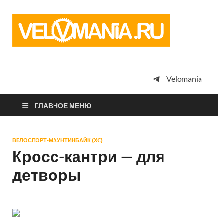
Vel
Сообщество
профессион
велоспорта,
энтузиастов
велотуризма
Velomania
просто
любителей
велосипедов
ГЛАВНОЕ МЕНЮ
ВЕЛОСПОРТ-МАУНТИНБАЙК (XC)
Кросс-кантри — для
детворы