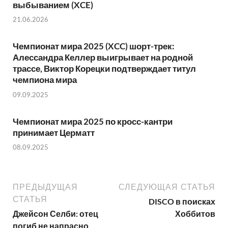
выбыванием (XCE)
21.06.2026
Чемпионат мира 2025 (XCC) шорт-трек:
Алессандра Келлер выигрывает на родной
трассе, Виктор Корецки подтверждает титул
чемпиона мира
09.09.2025
Чемпионат мира 2025 по кросс-кантри
принимает Церматт
08.09.2025
ПРЕДЫДУЩАЯ
СЛЕДУЮЩАЯ СТАТЬЯ
СТАТЬЯ
DISCO в поисках
Джейсон Селби: отец
Хоббитов
погиб не напрасно