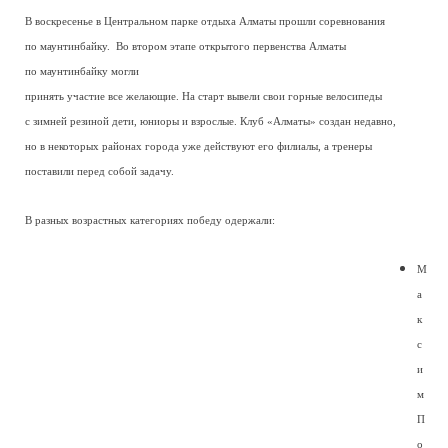
В воскресенье в Центральном парке отдыха Алматы прошли соревнования
по маунтинбайку. Во втором этапе открытого первенства Алматы
по маунтинбайку могли
принять участие все желающие. На старт вывели свои горные велосипеды
с зимней резиной дети, юниоры и взрослые. Клуб «Алматы» создан недавно,
но в некоторых районах города уже действуют его филиалы, а тренеры
поставили перед собой задачу.
В разных возрастных категориях победу одержали:
М
а
к
с
и
м
П
о