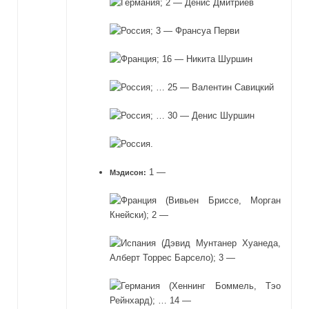
; 2 — Денис Дмитриев
; 3 — Франсуа Перви
; 16 — Никита Шуршин
; … 25 — Валентин Савицкий
; … 30 — Денис Шуршин
.
1 —
Мэдисон:
(Вивьен Бриссе, Морган
Кнейски); 2 —
(Дэвид Мунтанер Хуанеда,
Алберт Торрес Барсело); 3 —
(Хеннинг Боммель, Тэо
Рейнхард); … 14 —