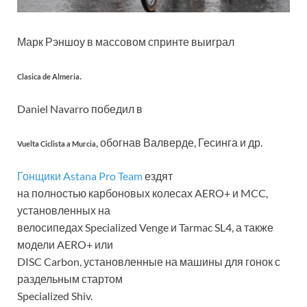
Марк Рэншоу в массовом спринте выиграл
.
Clasica de Almeria
Daniel Navarro победил в
, обогнав Валверде, Гесинга и др.
Vuelta Ciclista a Murcia
Гонщики Astana Pro Team
ездят
на полностью карбоновых колесах AERO+ и MCC,
установленных на
велосипедах Specialized Venge и Tarmac SL4, а также
модели AERO+ или
DISC Carbon, установленные на машины для гонок с
раздельным стартом
Specialized Shiv.