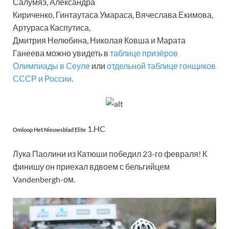
Салумяэ, Александра
Кириченко, Гинтаутаса Умараса, Вячеслава Екимова,
Артураса Каспутиса,
Дмитрия Нелюбина, Николая Ковша и Марата
Ганеева можно увидеть в
таблице призёров
Олимпиады в Сеуле
или
отдельной таблице гонщиков
СССР и России
.
1.HC
Omloop Het Nieuwsblad Elite
Лука Паолини из Катюши победил 23-го февраля! К
финишу он приехал вдвоем с бельгийцем
Vandenbergh-ом.