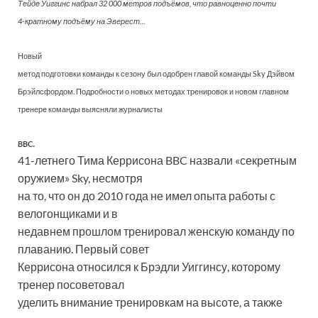
Тейде Уиггинс набрал 32 000 метров подъёмов, что равноценно почти
4-кратному подъёму на Эверест…
Новый
метод подготовки команды к сезону был одобрен главой команды Sky Дэйвом
Брэйлсфордом. Подробности о новых методах тренировок и новом главном
тренере команды выясняли журналисты
.
BBC
41-летнего Тима Керрисона BBC назвали «секретным
оружием» Sky, несмотря
на то, что он до 2010 года не имел опыта работы с
велогонщиками и в
недавнем прошлом тренировал женскую команду по
плаванию. Первый совет
Керрисона относился к Брэдли Уиггинсу, которому
тренер посоветовал
уделить внимание тренировкам на высоте, а также