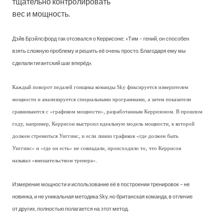
тщательно контролировать
вес и мощность.
Дэйв Брэйлсфорд так отозвался о Керрисоне: «Тим – гений, он способен
взять сложную проблему и решить её очень просто. Благодаря ему мы
сделали гигантский шаг вперёд».
Каждый поворот педалей гонщика команды Sky фиксируется измерителем
мощности и анализируется специальными программами, а затем показатели
сравниваются с «графиком мощности», разработанным Керризоном. В прошлом
году, например, Керрисон выстроил идеальную модель мощности, к которой
должен стремиться Уиггинс, и если линии графиков «где должен быть
Уиггинс» и «где он есть» не совпадали, происходило то, что Керрисон
называл «вмешательством тренера».
Измерение мощности и использование её в построении тренировок – не
новинка, и не уникальная методика Sky, но британская команда, в отличие
от других, полностью полагается на этот метод.