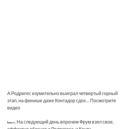
А Родригес изумительно выиграл четвертый горный
этап, на финише даже Контадор сдох… Посмотрите
видео
. На следующий день впрочем Фрум взял свое,
bmvv
эффектно обогнав и Родригеса, и Конту.