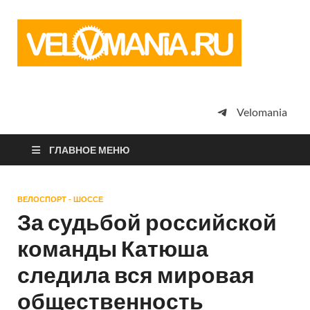
Vel
Сообщество
профессион
велоспорта,
энтузиастов
велотуризма
Velomania
просто
любителей
велосипедов
ГЛАВНОЕ МЕНЮ
ВЕЛОСПОРТ - ШОССЕ
За судьбой российской
команды Катюша
следила вся мировая
общественность