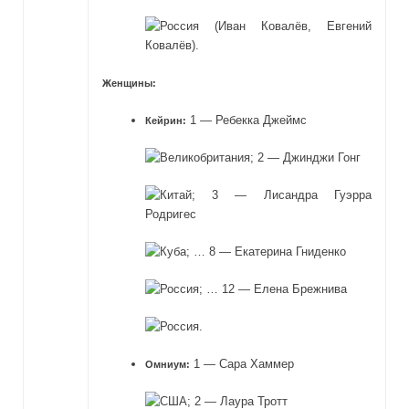
(Иван Ковалёв, Евгений
Ковалёв).
Женщины:
1 — Ребекка Джеймс
Кейрин:
; 2 — Джинджи Гонг
; 3 — Лисандра Гуэрра
Родригес
; … 8 — Екатерина Гниденко
; … 12 — Елена Брежнива
.
1 — Сара Хаммер
Омниум:
; 2 — Лаура Тротт