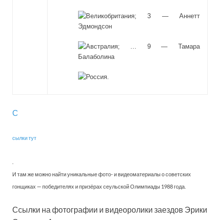
; 3 — Аннетт
Эдмондсон
; … 9 — Тамара
Балаболина
.
С
сылки тут
.
И там же можно найти уникальные фото- и видеоматериалы о советских
гонщиках — победителях и призёрах сеульской Олимпиады 1988 года.
Ссылки на фотографии и видеоролики заездов Эрики