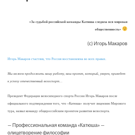
«За судьбой российской команды Катюша следила вся мировая
общественность»
(с) Игорь Макаров
Игорь Макаров счастлив, что Россия восстановлена во всех правах.
Мы можем продолжить нашу работу, наш проект, который, уверен, приведет
к успеху отечественный велоспорт…
Президент Федерации велосипедного спорта России Игорь Макаров после
официального подтверждения того, что «Катюша» получит лицензию Мирового
тура, назвал команду общероссийским проектом развития велоспорта.
— Профессиональная команда «Катюша» —
олицетворение философии