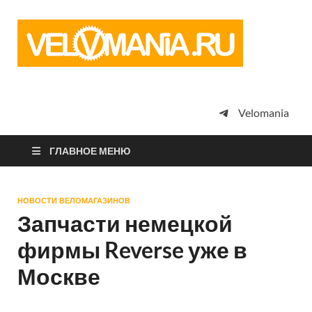
Vel
Сообщество
профессион
велоспорта,
энтузиастов
велотуризма
Velomania
просто
любителей
велосипедов
ГЛАВНОЕ МЕНЮ
НОВОСТИ ВЕЛОМАГАЗИНОВ
Запчасти немецкой
фирмы Reverse уже в
Москве