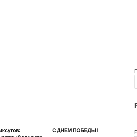
иксутов:
С ДНЕМ ПОБЕДЫ!
Р
 первый конкурс