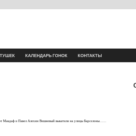
Velomania
Сообщество профессионалов велоспорта, энтузиастов велотуризма
АТУШЕК
КАЛЕНДАРЬ ГОНОК
КОНТАКТЫ
эт Макдаф и Павел Алехин Вишневый выкатили на улицы Барселоны……