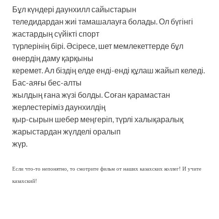
Бұл күндері даунхилл сайыстарын
теледидардан жиі тамашалауға болады. Ол бүгінгі
жастардың сүйікті спорт
түрлерінің бірі. Әсіресе, шет мемлекеттерде бұл
өнердің даму қарқыны
керемет. Ал біздің елде енді-енді құлаш жайып келеді.
Бас-аяғы бес-алты
жылдың ғана жүзі болды. Соған қарамастан
жерлестеріміз даунхилдің
қыр-сырын шебер меңгеріп, түрлі халықаралық
жарыстардан жүлделі оралып
жүр.
Если что-то непонятно, то смотрите фильм от наших казахских коллег! И учите
казахский!