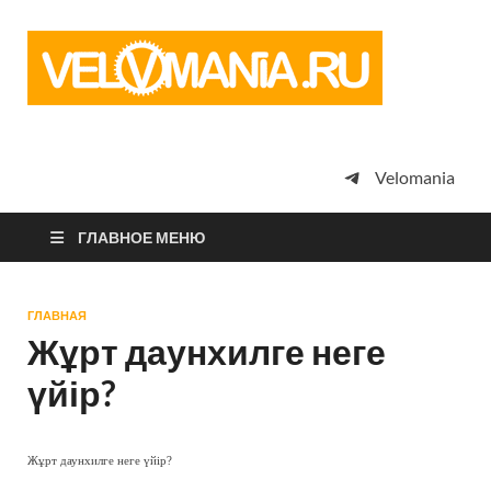
Vel
Сообщество
профессион
велоспорта,
энтузиастов
велотуризма
Velomania
просто
любителей
велосипедов
ГЛАВНОЕ МЕНЮ
ГЛАВНАЯ
Жұрт даунхилге неге
үйір?
Жұрт даунхилге неге үйір?