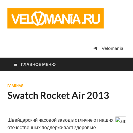
Vel
Сообщество
профессион
велоспорта,
энтузиастов
велотуризма
Velomania
просто
любителей
велосипедов
ГЛАВНОЕ МЕНЮ
ГЛАВНАЯ
Swatch Rocket Air 2013
Швейцарский часовой завод в отличие от наших
отечественных поддерживает здоровые