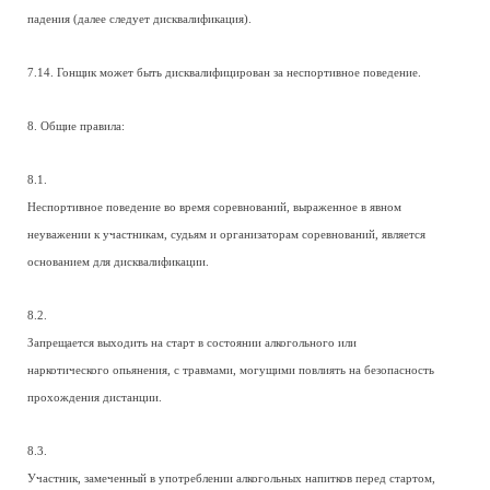
падения (далее следует дисквалификация).
7.14. Гонщик может быть дисквалифицирован за неспортивное поведение.
8. Общие правила:
8.1.
Неспортивное поведение во время соревнований, выраженное в явном
неуважении к участникам, судьям и организаторам соревнований, является
основанием для дисквалификации.
8.2.
Запрещается выходить на старт в состоянии алкогольного или
наркотического опьянения, с травмами, могущими повлиять на безопасность
прохождения дистанции.
8.3.
Участник, замеченный в употреблении алкогольных напитков перед стартом,