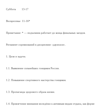
Суббота 13-17
Воскресенье 11-16*
Примечание: * — подъемник работает до конца финальных заездов.
Регламент соревнований в дисциплине «даунхилл».
1. Цели и задачи.
1.1. Выявление сильнейших гонщиков России.
1.2. Повышение спортивного мастерства гонщиков.
1.3. Пропаганда здорового образа жизни.
1.4. Привлечение внимания молодёжи к активным видам отдыха, как форме