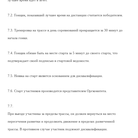
лучшее время идет в зачет.
7.2. Гонщик, показавший лучшее время на дистанции считается победителем.
7.3. Тренировка на трассе в день соревнований прекращается за 30 минут до
начала гонки.
7.4. Гонщик обязан быть на месте старта за 5 минут до своего старта, что
подтверждает своей подписью в стартовой ведомости.
7.5. Неявка на старт является основанием для дисквалификации.
7.6. Старт участников производится представителем Оргкомитета.
7.7.
При выезде участника за пределы трассы, он должен вернуться на место
пересечения разметки и продолжить движение в пределах размеченной
трассы. В противном случае участник подлежит дисквалификации.