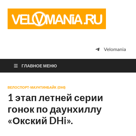
Vel
Сообщество
профессион
велоспорта,
энтузиастов
велотуризма
Velomania
просто
любителей
велосипедов
ГЛАВНОЕ МЕНЮ
ВЕЛОСПОРТ-МАУНТИНБАЙК (DHI)
1 этап летней серии
гонок по даунхиллу
«Окский DHi».