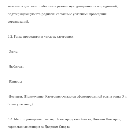
телефонов для связи. Либо иметь рукописную доверенность от родителей,
подтверждающую что родители согласны с условиями проведения
соревнований.
3.2. Гонка проводится в четырех категориях:
-Элита.
-Любители.
-Юниоры.
-Девушки. (Примечание: Категория считается сформированной если в гонке 3 и
более участниц.)
3.3. Место проведения: Россия, Нижегородская область, Нижний Новгород,
горнолыжная станция за Дворцом Спорта.