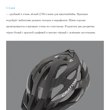
C-Limit
— удобный и очень лёгкий (230г) шлем для маунтинбайка. Идеально
подойдёт любителям дальних поездок и марафонов. Шлем хорошо
проветривается и выглядит очень по-гоночному. В наличии две расцветки:
чёрно-белый с красной графикой и матово-чёрный с зелёными логотипами.