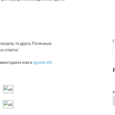
казала, то друга. Полезные
х ответа!
мментариях или в
группе VK.
Р