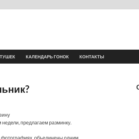
Velomania
Сообщество профессионалов велоспорта, энтузиастов велотуризма
АТУШЕК
КАЛЕНДАРЬ ГОНОК
КОНТАКТЫ
льник?
вину
м недели, предлагаем разминку.
х фотографиях, объединены одним