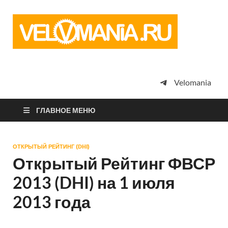
Vel
Сообщество
профессион
велоспорта,
энтузиастов
велотуризма
Velomania
просто
любителей
велосипедов
ГЛАВНОЕ МЕНЮ
ОТКРЫТЫЙ РЕЙТИНГ (DHI)
Открытый Рейтинг ФВСР
2013 (DHI) на 1 июля
2013 года