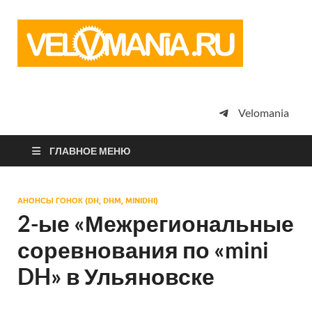
Vel
Сообщество
профессион
велоспорта,
энтузиастов
велотуризма
Velomania
просто
любителей
велосипедов
ГЛАВНОЕ МЕНЮ
АНОНСЫ ГОНОК (DH, DHM, MINIDHI)
2-ые «Межрегиональные
соревнования по «mini
DH» в Ульяновске