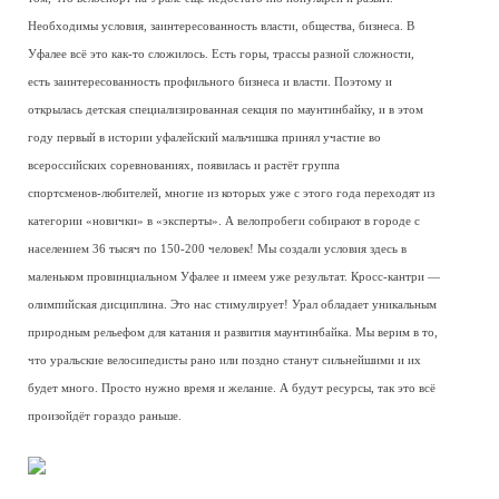
Необходимы условия, заинтересованность власти, общества, бизнеса. В
Уфалее всё это как-то сложилось. Есть горы, трассы разной сложности,
есть заинтересованность профильного бизнеса и власти. Поэтому и
открылась детская специализированная секция по маунтинбайку, и в этом
году первый в истории уфалейский мальчишка принял участие во
всероссийских соревнованиях, появилась и растёт группа
спортсменов-любителей, многие из которых уже с этого года переходят из
категории «новички» в «эксперты». А велопробеги собирают в городе с
населением 36 тысяч по 150-200 человек! Мы создали условия здесь в
маленьком провинциальном Уфалее и имеем уже результат. Кросс-кантри —
олимпийская дисциплина. Это нас стимулирует! Урал обладает уникальным
природным рельефом для катания и развития маунтинбайка. Мы верим в то,
что уральские велосипедисты рано или поздно станут сильнейшими и их
будет много. Просто нужно время и желание. А будут ресурсы, так это всё
произойдёт гораздо раньше.