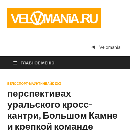
Vel
Сообщество
профессион
велоспорта,
энтузиастов
велотуризма
Velomania
просто
любителей
велосипедов
ГЛАВНОЕ МЕНЮ
ВЕЛОСПОРТ-МАУНТИНБАЙК (XC)
перспективах
уральского кросс-
кантри, Большом Камне
и крепкой команде