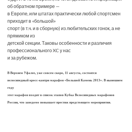
об обратном примере —
в Европе, или штатах практически любой спортсмен
приходит в «большой»
спорт (в т.ч. и в сборную) из любительских гонок, а не
прямиком из
детской секции. Таковы особенности и различия
профессионального XC у нас
и за рубежом.
В Верхнем Уфалее, уже совсем скоро, 11 августа, состоится
велосипедный кросс-кантри марафон «Большой Камень 2013». В нынешнем
году
этот марафон входит в список этапов Кубка Велосипедных марафонов
России, что заведомо повышает престиж предстоящего мероприятия.