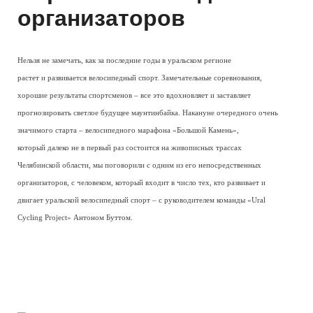
организаторов
Нельзя не замечать, как за последние годы в уральском регионе
растет и развивается велосипедный спорт. Замечательные соревнования,
хорошие результаты спортсменов – все это вдохновляет и заставляет
прогнозировать светлое будущее маунтинбайка. Накануне очередного очень
значимого старта – велосипедного марафона «Большой Камень»,
который далеко не в первый раз состоится на живописных трассах
Челябинской области, мы поговорили с одним из его непосредственных
организаторов, с человеком, который входит в число тех, кто развивает и
двигает уральской велосипедный спорт – с руководителем команды «Ural
Cycling Project» Антоном Буттом.