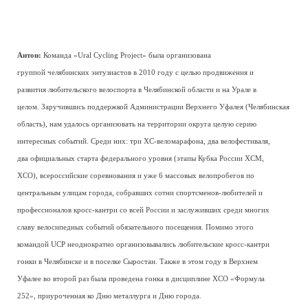
Антон:
Команда «Ural Cycling Project» была организована
группой челябинских энтузиастов в 2010 году с целью продвижения и
развития любительского велоспорта в Челябинской области и на Урале в
целом. Заручившись поддержкой Администрации Верхнего Уфалея (Челябинская
область), нам удалось организовать на территории округа целую серию
интересных событий. Среди них: три ХС-веломарафона, два велофестиваля,
два официальных старта федерального уровня (этапы Кубка России ХСМ,
ХСО), всероссийские соревнования и уже 6 массовых велопробегов по
центральным улицам города, собравших сотни спортсменов-любителей и
профессионалов кросс-кантри со всей России и заслуживших среди многих
славу велосипедных событий обязательного посещения. Помимо этого
командой UCP неоднократно организовывались любительские кросс-кантри
гонки в Челябинске и в поселке Сыростан. Также в этом году в Верхнем
Уфалее во второй раз была проведена гонка в дисциплине ХСО «Формула
252», приуроченная ко Дню металлурга и Дню города.