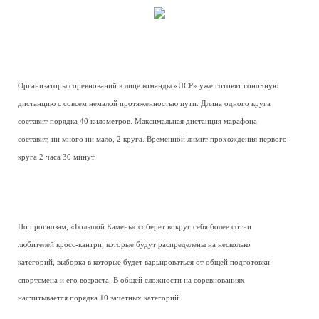
Организаторы соревнований в лице команды «UCP» уже готовят гоночную
дистанцию с совсем немалой протяженностью пути. Длина одного круга
составит порядка 40 километров. Максимальная дистанция марафона
составит, ни много ни мало, 2 круга. Временной лимит прохождения первого
круга 2 часа 30 минут.
По прогнозам, «Большой Камень» соберет вокруг себя более сотни
любителей кросс-кантри, которые будут распределены на несколько
категорий, выборка в которые будет варьироваться от общей подготовки
спортсмена и его возраста. В общей сложности на соревнованиях
насчитывается порядка 10 зачетных категорий.