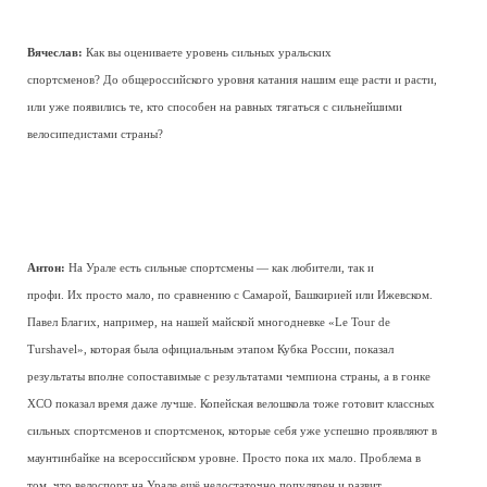
Вячеслав:
Как вы оцениваете уровень сильных уральских
спортсменов? До общероссийского уровня катания нашим еще расти и расти,
или уже появились те, кто способен на равных тягаться с сильнейшими
велосипедистами страны?
Антон:
На Урале есть сильные спортсмены — как любители, так и
профи. Их просто мало, по сравнению с Самарой, Башкирией или Ижевском.
Павел Благих, например, на нашей майской многодневке «Le Tour de
Turshavel», которая была официальным этапом Кубка России, показал
результаты вполне сопоставимые с результатами чемпиона страны, а в гонке
ХСО показал время даже лучше. Копейская велошкола тоже готовит классных
сильных спортсменов и спортсменок, которые себя уже успешно проявляют в
маунтинбайке на всероссийском уровне. Просто пока их мало. Проблема в
том, что велоспорт на Урале ещё недостаточно популярен и развит.