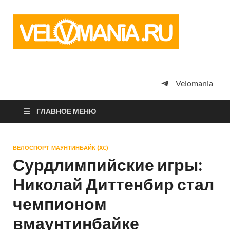
Vel
Сообщество
профессион
велоспорта,
энтузиастов
велотуризма
Velomania
просто
любителей
велосипедов
ГЛАВНОЕ МЕНЮ
ВЕЛОСПОРТ-МАУНТИНБАЙК (XC)
Сурдлимпийские игры:
Николай Диттенбир стал
чемпионом
вмаунтинбайке