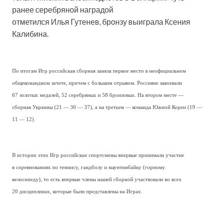
ранее серебряной наградой
отметился Илья Гутенев, бронзу выиграла Ксения
Калибина.
По итогам Игр российская сборная заняла первое место в неофициальном
общекомандном зачете, причем с большим отрывом. Россияне завоевали
67 золотых медалей, 52 серебряных и 58 бронзовых. На втором месте —
сборная Украины (21 — 30 — 37), а на третьем — команда Южной Кореи (19 —
11 — 12).
В истории этих Игр российские спортсмены впервые принимали участие
в соревнованиях по теннису, гандболу и маунтинбайку (горному
велосипеду), то есть впервые члены нашей сборной участвовали во всех
20 дисциплинах, которые были представлены на Играх.