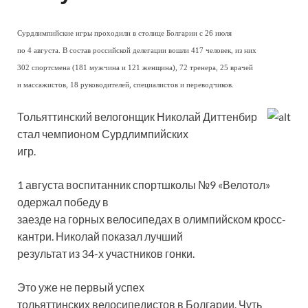
Сурдлимпийские игры проходили в столице Болгарии с 26 июля
по 4 августа. В состав российской делегации вошли 417 человек, из них
302 спортсмена (181 мужчина и 121 женщина), 72 тренера, 25 врачей
и массажистов, 18 руководителей, специалистов и переводчиков.
Тольяттинский велогонщик Николай Диттенбир
стал чемпионом Сурдлимпийских
игр.
1 августа воспитанник спортшколы №9 «Велотол»
одержал победу в
заезде на горных велосипедах в олимпийском кросс-
кантри. Николай показал лучший
результат из 34-х участников гонки.
Это уже не первый успех
тольяттинских велосипедистов в Болгарии. Чуть