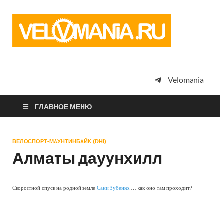
Vel
Сообщество
профессион
велоспорта,
энтузиастов
велотуризма
Velomania
просто
любителей
велосипедов
ГЛАВНОЕ МЕНЮ
ВЕЛОСПОРТ-МАУНТИНБАЙК (DHI)
Алматы дауунхилл
Скоростной спуск на родной земле
Сани Зубенко.
… как оно там проходит?