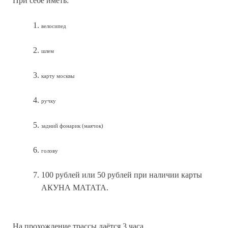
При себе иметь:
велосипед
шлем
карту москвы
ручку
задний фонарик (маячок)
голову
100 рублей или 50 рублей при наличии карты
АКУНА МАТАТА.
На прохождение трассы даётся 3 часа.