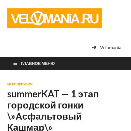
Vel
Сообщество
профессион
велоспорта,
энтузиастов
велотуризма
Velomania
просто
любителей
велосипедов
ГЛАВНОЕ МЕНЮ
МЕРОПРИЯТИЯ
summerKAT — 1 этап
городской гонки
\»Асфальтовый
Кашмар\»