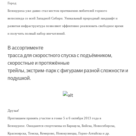
Город
Белокуриха уже давно стал местом притяжения любителей горного
велосипеда со всей Западной Сибири. Уникальный природный ландшафт и
развитая инфраструктура позволяют эффективно реализовать свободное время
и получить полный набор впечатлений.
В ассортименте
трасса для скоростного спуска с подъёмником,
скоростные и протяжённые
трейлы, экстрим-парк с фигурами разной сложности и
подушкой.
Друзья!
Приглашаем принять участие в гонке 5 и 6 октября 2013 года в
Белокурихе. Ожидаются спортсмены из Барнаула, Бийска, Новосибирска,
Красноярска, Томска, Кемерово, Новокузнецка, Горно-Алтайска и др.