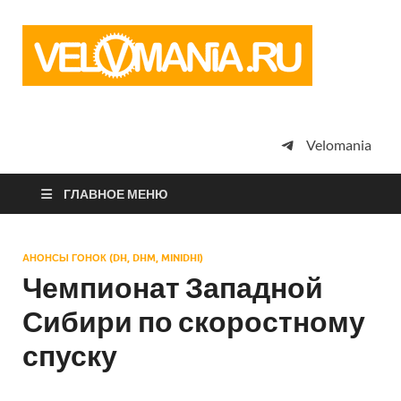
Vel
Сообщество
профессион
велоспорта,
энтузиастов
велотуризма
Velomania
просто
любителей
велосипедов
ГЛАВНОЕ МЕНЮ
АНОНСЫ ГОНОК (DH, DHM, MINIDHI)
Чемпионат Западной
Сибири по скоростному
спуску