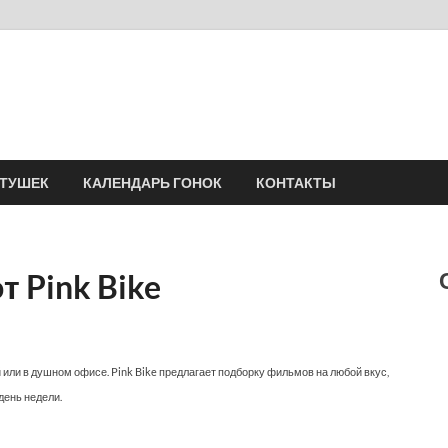
Velomania
Сообщество профессионалов велоспорта, энтузиастов велотуризма
АТУШЕК
КАЛЕНДАРЬ ГОНОК
КОНТАКТЫ
 Pink Bike
 или в душном офисе. Pink Bike предлагает подборку фильмов на любой вкус,
день недели.