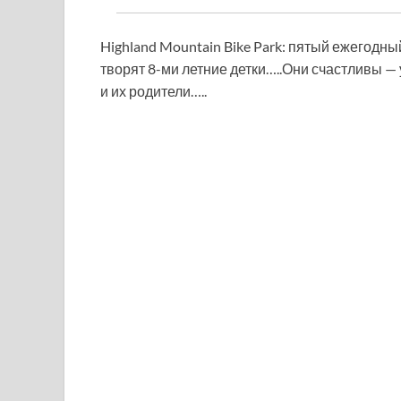
Highland Mountain Bike Park:
пятый ежегодный 
творят 8-ми летние детки…..Они счастливы — 
и их родители…..