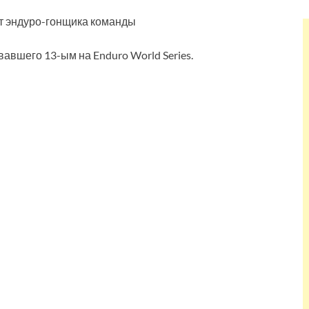
ыт эндуро-гонщика команды
вавшего 13-ым на Enduro World Series.