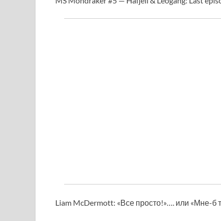
MS Mondraker #5 — Hafjell & Leogang:
Last epis
Liam McDermott: «Все просто!»…. или «Мне-б т