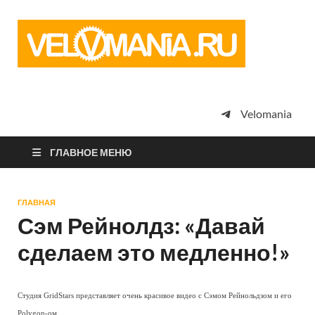
Vel
Сообщество
профессион
велоспорта,
энтузиастов
велотуризма
Velomania
просто
любителей
велосипедов
ГЛАВНОЕ МЕНЮ
ГЛАВНАЯ
Сэм Рейнолдз: «Давай
сделаем это медленно!»
Студия GridStars представляет очень красивое видео с Сэмом Рейнольдзом и его
Polygon-ом.