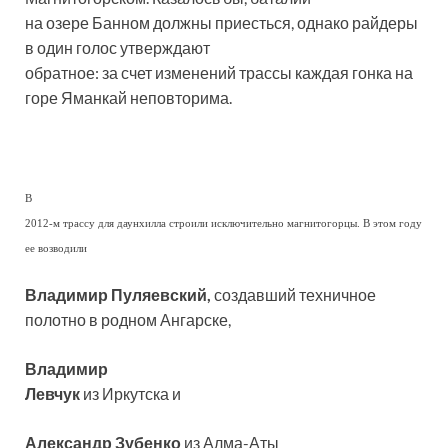
на озере Банном должны приесться, однако райдеры
в один голос утверждают
обратное: за счет изменений трассы каждая гонка на
горе Яманкай неповторима.
В
2012-м трассу для даунхилла строили исключительно магнитогорцы. В этом году
ее возводили
Владимир Пуляевский,
создавший техничное
полотно в родном Ангарске,
Владимир
Левчук
из Иркутска и
Александр Зубенко
из Алма-Аты