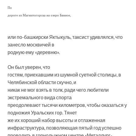
По
дороге из Магнитогорска на озеро Банное,
или по-башкирски Яктыкуль, таксист удивлялся, что
занесло москвичей в
родную ему «деревню».
Он был уверен, что
гостям, приехавшим из шумной суетной столицы, в
Челябинской области скучно, и
никак не мог взять в толк, ради чего любители
экстремального вида спорта
преодолевают тысячи километров, чтобы оказаться у
подножия Уральских гор. Тянет
же их хороший набор высоты и отлаженная
инфраструктура, позволяющая пятый год успешно
проводить в горнолыжном центре «Металлург-