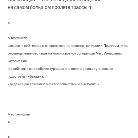
на самом большом пролете трассы 4
X
было тяжело
заставить себя снова его перелететь, но помогли тренировки. Повлияла ли на
распределение мест травма моей основной соперницы? Мы с Аней давно
катаемся на
российских и европейских турнирах, я высоко оцениваю уровень ее
подготовки и убеждена,
что даже с растяжением она способна отлично выступить».
А вот юниорам
4
X