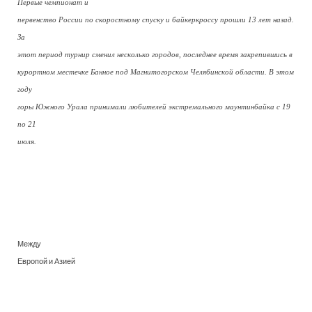
Первые чемпионат и
первенство России по скоростному спуску и байкеркроссу прошли 13 лет назад.
За
этот период турнир сменил несколько городов, последнее время закрепившись в
курортном местечке Банное под Магнитогорском Челябинской области. В этом
году
горы Южного Урала принимали любителей экстремального маунтинбайка с 19
по 21
июля.
Между
Европой и Азией