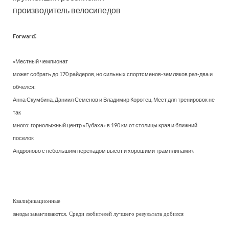
производитель велосипедов
:
Forward
«Местный чемпионат
может собрать до 170 райдеров, но сильных спортсменов-земляков раз-два и
обчелся:
Анна Скумбина, Даниил Семенов и Владимир Коротец. Мест для тренировок не
так
много: горнолыжный центр «Губаха» в 190 км от столицы края и ближний
поселок
Андроново с небольшим перепадом высот и хорошими трамплинами».
Квалификационные
заезды заканчиваются. Среди любителей лучшего результата добился