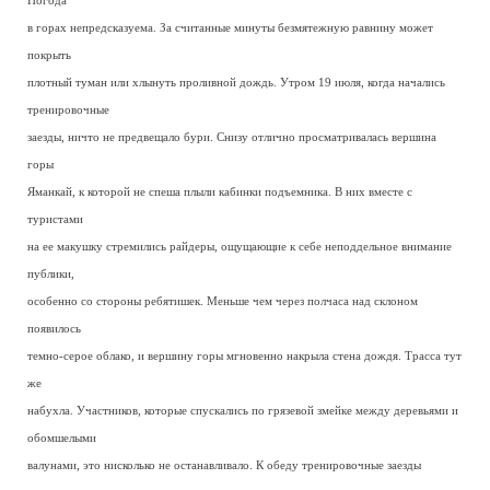
Погода
в горах непредсказуема. За считанные минуты безмятежную равнину может
покрыть
плотный туман или хлынуть проливной дождь. Утром 19 июля, когда начались
тренировочные
заезды, ничто не предвещало бури. Снизу отлично просматривалась вершина
горы
Яманкай, к которой не спеша плыли кабинки подъемника. В них вместе с
туристами
на ее макушку стремились райдеры, ощущающие к себе неподдельное внимание
публики,
особенно со стороны ребятишек. Меньше чем через полчаса над склоном
появилось
темно-серое облако, и вершину горы мгновенно накрыла стена дождя. Трасса тут
же
набухла. Участников, которые спускались по грязевой змейке между деревьями и
обомшелыми
валунами, это нисколько не останавливало. К обеду тренировочные заезды