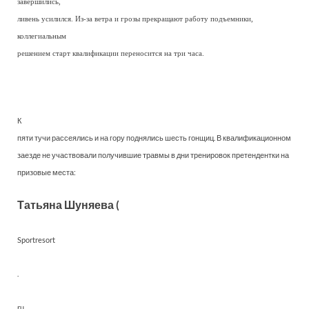
завершились,
ливень усилился. Из-за ветра и грозы прекращают работу подъемники,
коллегиальным
решением старт квалификации переносится на три часа.
К
пяти тучи рассеялись и на гору поднялись шесть гонщиц. В квалификационном
заезде не участвовали получившие травмы в дни тренировок претендентки на
призовые места:
Татьяна Шуняева (
Sportresort
.
ru