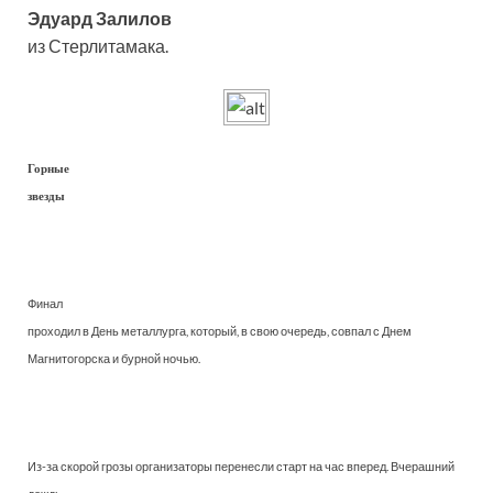
Эдуард Залилов
из Стерлитамака.
Горные
звезды
Финал
проходил в День металлурга, который, в свою очередь, совпал с Днем
Магнитогорска и бурной ночью.
Из-за скорой грозы организаторы перенесли старт на час вперед. Вчерашний