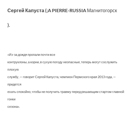
Сергей Капуста (;A PIERRE-RUSSIA
Магнитогорск
).
«Из-за дождя пропали почти все
контруклоны, а корни, в сухую погоду неопасные, теперь могут сослужить
плохую
службу, — говорит Сергей Капуста, чемпион Пермского края 2013 года, —
придется
ехать спокойно, чтобы не получить травму перед решающим стартом главной
гонки
сезона».