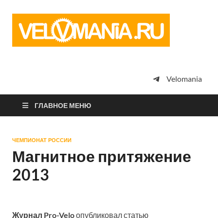
Vel
Сообщество
профессион
велоспорта,
энтузиастов
велотуризма
Velomania
просто
любителей
велосипедов
ГЛАВНОЕ МЕНЮ
ЧЕМПИОНАТ РОССИИ
Магнитное притяжение
2013
Журнал Pro-Velo
опубликовал статью