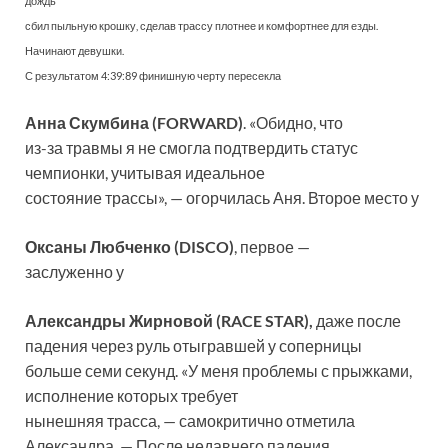
дождь
сбил пыльную крошку, сделав трассу плотнее и комфортнее для езды.
Начинают девушки.
С результатом 4:39:89 финишную черту пересекла
Анна Скумбина (FORWARD)
. «Обидно, что
из-за травмы я не смогла подтвердить статус
чемпионки, учитывая идеальное
состояние трассы», — огорчилась Аня. Второе место у
Оксаны Любченко (DISCO)
, первое —
заслуженно у
Александры Жирновой (RACE STAR),
даже после
падения через руль отыгравшей у соперницы
больше семи секунд. «У меня проблемы с прыжками,
исполнение которых требует
нынешняя трасса, — самокритично отметила
Александра. — После недавнего падения