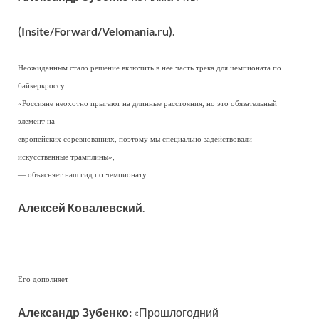
(Insite/Forward/Velomania.ru)
.
Неожиданным стало решение включить в нее часть трека для чемпионата по
байкеркроссу.
«Россияне неохотно прыгают на длинные расстояния, но это обязательный
элемент на
европейских соревнованиях, поэтому мы специально задействовали
искусственные трамплины»,
— объясняет наш гид по чемпионату
Алексей Ковалевский
.
Его дополняет
Александр Зубенко:
«Прошлогодний