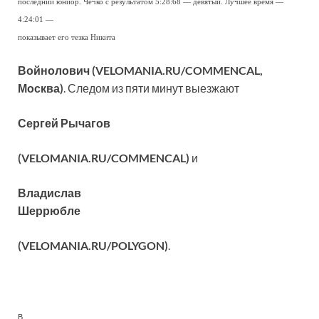
последний юниор. Чечко с результатом 5:28:68 — девятый. Лучшее время —
4:24:01 —
показывает его тезка Никита
Войнолович (VELOMANIA.RU/COMMENCAL,
Москва)
. Следом из пяти минут выезжают
Сергей Рычагов
(VELOMANIA.RU/COMMENCAL)
и
Владислав
Шеррюбле
(VELOMANIA.RU/POLYGON)
.
В