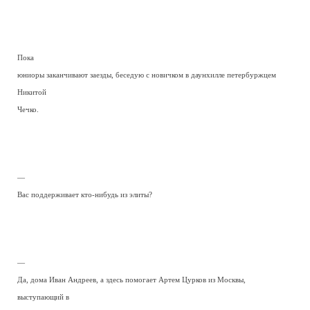
Пока
юниоры заканчивают заезды, беседую с новичком в даунхилле петербуржцем
Никитой
Чечко.
—
Вас поддерживает кто-нибудь из элиты?
—
Да, дома Иван Андреев, а здесь помогает Артем Цурков из Москвы,
выступающий в