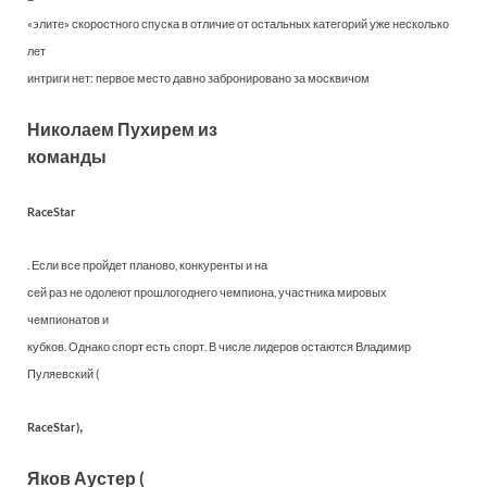
«элите» скоростного спуска в отличие от остальных категорий уже несколько
лет
интриги нет: первое место давно забронировано за москвичом
Николаем Пухирем из
команды
RaceStar
. Если все пройдет планово, конкуренты и на
сей раз не одолеют прошлогоднего чемпиона, участника мировых
чемпионатов и
кубков. Однако спорт есть спорт. В числе лидеров остаются Владимир
Пуляевский (
,
RaceStar)
Яков Аустер (