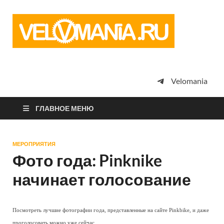
Vel
Сообщество
профессион
велоспорта,
энтузиастов
велотуризма
Velomania
просто
любителей
велосипедов
ГЛАВНОЕ МЕНЮ
МЕРОПРИЯТИЯ
Фото года: Pinknike
начинает голосование
Посмотреть лучшие фотографии года, представленные на сайте Pinkbike, и даже
проголосовать можно уже сейчас.