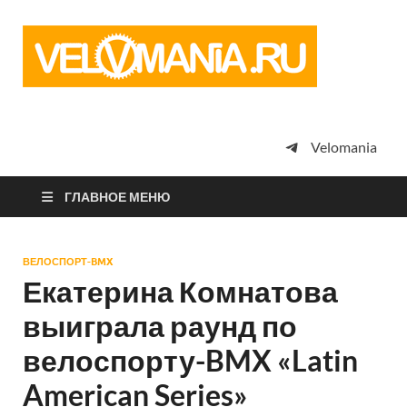
Vel
Сообщество
профессион
велоспорта,
энтузиастов
велотуризма
Velomania
просто
любителей
велосипедов
ГЛАВНОЕ МЕНЮ
ВЕЛОСПОРТ-BMX
Екатерина Комнатова
выиграла раунд по
велоспорту-BMX «Latin
American Series»