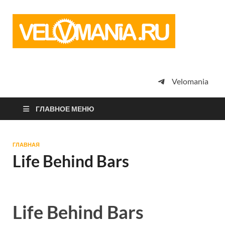
Vel
Сообщество
профессион
велоспорта,
энтузиастов
велотуризма
Velomania
просто
любителей
велосипедов
ГЛАВНОЕ МЕНЮ
ГЛАВНАЯ
Life Behind Bars
Life Behind Bars