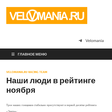
Vel
Сообщество
профессион
велоспорта,
энтузиастов
велотуризма
Velomania
просто
любителей
велосипедов
ГЛАВНОЕ МЕНЮ
VELOMANIA.RU RACING TEAM
Наши люди в рейтинге
ноября
Трое наших гонщиков стабильно присутствуют в первой десятке рейтинга
«Элиты»: