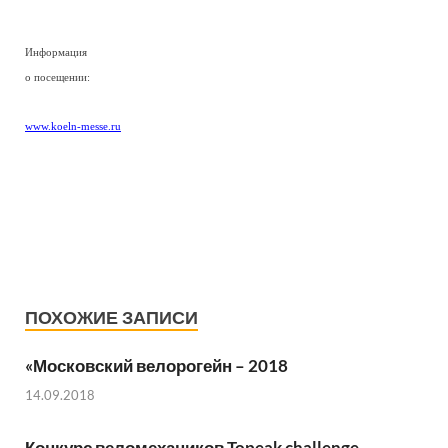
Информация
о посещении:
www.koeln-messe.ru
ПОХОЖИЕ ЗАПИСИ
«Московский велорогейн – 2018
14.09.2018
Конкурс веломехаников Topeak challenge