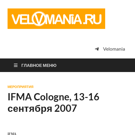
Vel
Сообщество
профессион
велоспорта,
энтузиастов
велотуризма
Velomania
просто
любителей
велосипедов
ГЛАВНОЕ МЕНЮ
МЕРОПРИЯТИЯ
IFMA Cologne, 13-16
сентября 2007
IFMA