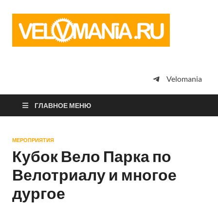
Vel
Сообщество
профессион
велоспорта,
энтузиастов
велотуризма
Velomania
просто
любителей
велосипедов
ГЛАВНОЕ МЕНЮ
МЕРОПРИЯТИЯ
Кубок Вело Парка по
Велотриалу и многое
дургое