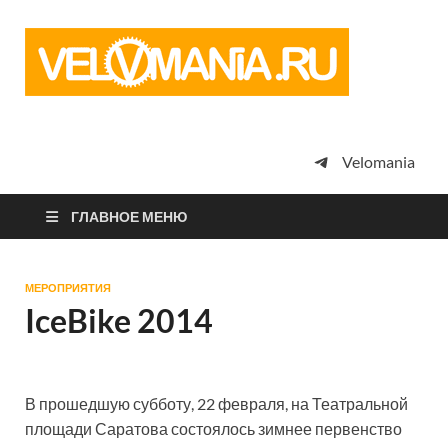
Vel
Сообщество
профессион
велоспорта,
энтузиастов
велотуризма
Velomania
просто
любителей
велосипедов
ГЛАВНОЕ МЕНЮ
МЕРОПРИЯТИЯ
IceBike 2014
В прошедшую субботу, 22 февраля, на Театральной
площади Саратова состоялось зимнее первенство