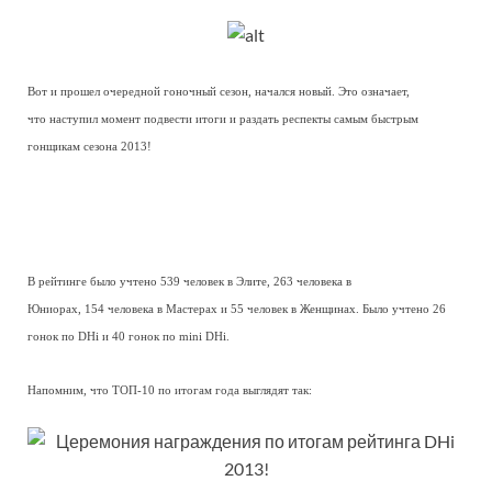
Вот и прошел очередной гоночный сезон, начался новый. Это означает,
что наступил момент подвести итоги и раздать респекты самым быстрым
гонщикам сезона 2013!
В рейтинге было учтено 539 человек в Элите, 263 человека в
Юниорах, 154 человека в Мастерах и 55 человек в Женщинах. Было учтено 26
гонок по DHi и 40 гонок по mini DHi.
Напомним, что ТОП-10 по итогам года выглядят так: