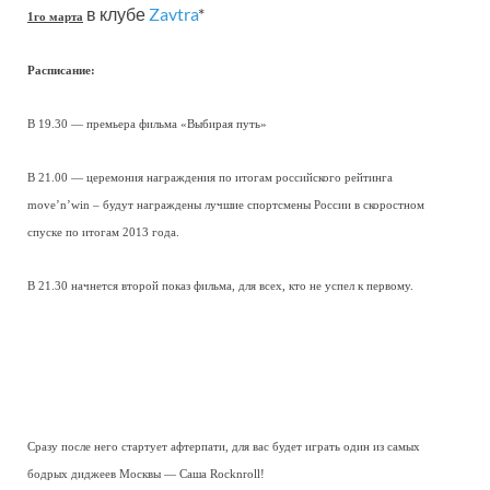
в клубе
Zavtra
*
1го марта
Расписание:
В 19.30 — премьера фильма «Выбирая путь»
В 21.00 — церемония награждения по итогам российского рейтинга
move’n’win – будут награждены лучшие спортсмены России в скоростном
спуске по итогам 2013 года.
В 21.30 начнется второй показ фильма, для всех, кто не успел к первому.
Сразу после него стартует афтерпати, для вас будет играть один из самых
бодрых диджеев Москвы — Саша Rocknroll!