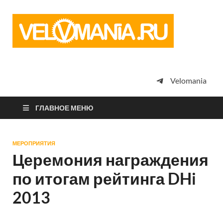
Vel
Сообщество
профессион
велоспорта,
энтузиастов
велотуризма
Velomania
просто
любителей
велосипедов
ГЛАВНОЕ МЕНЮ
МЕРОПРИЯТИЯ
Церемония награждения
по итогам рейтинга DHi
2013