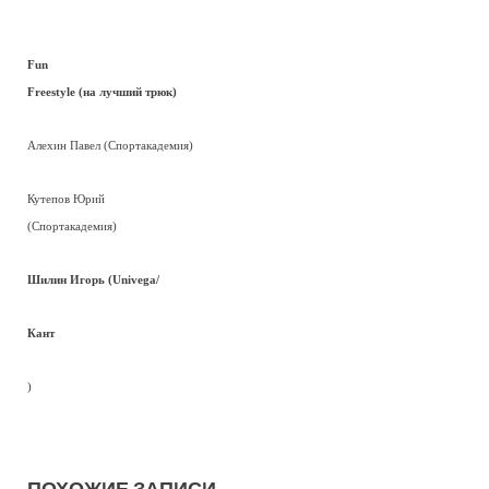
Fun
Freestyle (на лучший трюк)
Алехин Павел (Спортакадемия)
Кутепов Юрий
(Спортакадемия)
Шилин Игорь (Univega/
Кант
)
ПОХОЖИЕ ЗАПИСИ