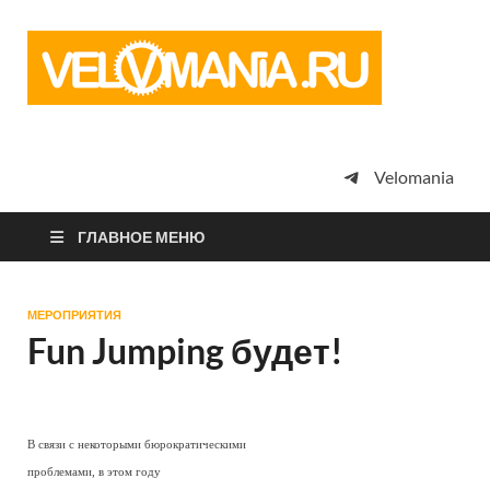
Vel
Сообщество
профессион
велоспорта,
энтузиастов
велотуризма
Velomania
просто
любителей
велосипедов
ГЛАВНОЕ МЕНЮ
МЕРОПРИЯТИЯ
Fun Jumping будет!
В связи с некоторыми бюрократическими
проблемами, в этом году