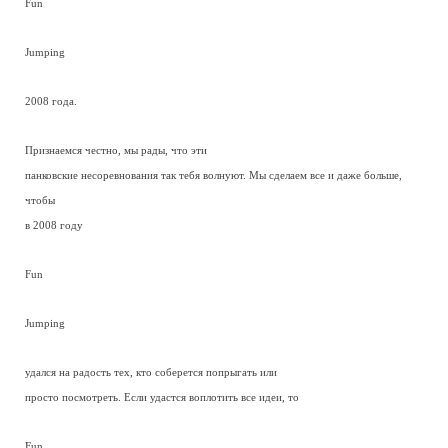
Fun
Jumping
2008 года.
Признаемся честно, мы рады, что эти
панковские несоревнования так тебя волнуют. Мы сделаем все и даже больше,
чтобы
в 2008 году
Fun
Jumping
удался на радость тех, кто соберется попрыгать или
просто посмотреть. Если удастся воплотить все идеи, то
Fun