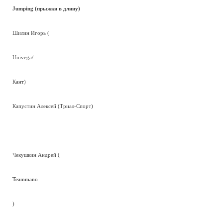
Jumping (прыжки в длину)
Шилин Игорь (
Univega/
Кант)
Капустин Алексей (Триал-Спорт)
Чекушкин Андрей (
Teammano
)