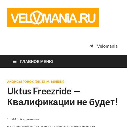
Vel
Сообщество
профессион
велоспорта,
энтузиастов
велотуризма
Velomania
просто
любителей
велосипедов
ГЛАВНОЕ МЕНЮ
АНОНСЫ ГОНОК (DH, DHM, MINIDHI)
Uktus Freezride —
Квалификации не будет!
16 МАРТА приглашаем
всех отмороженных на голову и туловище, а так-же конечности,