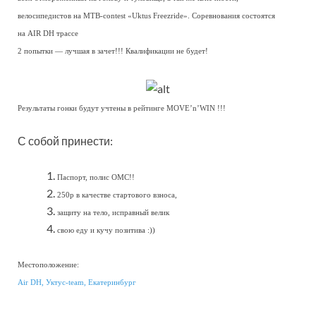
велосипедистов на MTB-contest «Uktus Freezride». Соревнования состоятся
на AIR DH трассе
2 попытки — лучшая в зачет!!! Квалификации не будет!
Результаты гонки будут учтены в рейтинге MOVE’n’WIN !!!
С собой принести:
Паспорт, полис ОМС!!
250р в качестве стартового взноса,
защиту на тело, исправный велик
свою еду и кучу позитива :))
Местоположение:
Air DH, Уктус-team, Екатеринбург