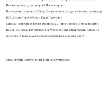
Ничего страшного, уж поверьте! Или проверьте.
На недавнем марафоне в Сабине, Южная Африка погода не баловала, но команда
BULLS в лице Урса Хубера и Карла Платта не с
давалась и фортуна от них не отвернулась. Первое и второе место за командой
BULLS! По словам победителя Урса Хубера это был самый грязный марафон в
его жизни. А какой самый грязный марафон или гонка была у вас?
Самые лучшие моменты гонки смотрите в этом видео: