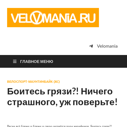
Vel
Сообщество
профессион
велоспорта,
энтузиастов
велотуризма
Velomania
просто
любителей
велосипедов
ГЛАВНОЕ МЕНЮ
ВЕЛОСПОРТ-МАУНТИНБАЙК (XC)
Боитесь грязи?! Ничего
страшного, уж поверьте!
Весна всё ближе и ближе и скоро начнётся пора марафонов. Боитесь грязи?!