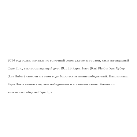
2014 год только начался, но гоночный сезон уже не за горами, как и легендарный
Cape Epic, в котором ведущий дуэт BULLS Карл Платт (Karl Platt) и Урс Хубер
(Urs Huber) намерен и в этом году бороться за звание победителей. Напоминаем,
Карл Платт является первым победителем и носителем самого большого
количества побед на Cape Epic.