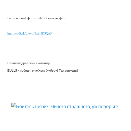
Вот и полный фотоотчёт! Ссылка на фото:
http://yadi.sk/d/exqf9xeHK3Qu3
Наши поздравления команде
BULLS
и победителю Урсу Хуберу! Так держать!