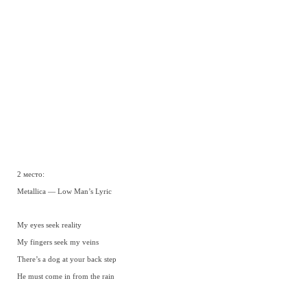
2 место:
Metallica — Low Man’s Lyric
My eyes seek reality
My fingers seek my veins
There’s a dog at your back step
He must come in from the rain