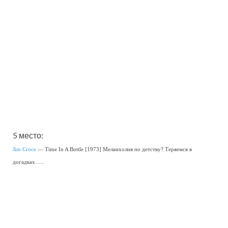
5 место:
Jim Croce
— Time In A Bottle [1973] Меланхолия по детству? Теряемся в
догадках…..