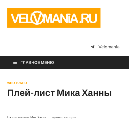
Vel
Сообщество
профессион
велоспорта,
энтузиастов
велотуризма
Velomania
просто
любителей
велосипедов
ГЛАВНОЕ МЕНЮ
WHO IS WHO
Плей-лист Мика Ханны
На что залипает Мик Ханна…..слушаем, смотрим.