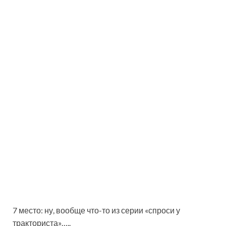
7 место: ну, вообще что-то из серии «спроси у
тракториста»…..