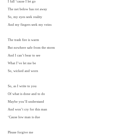
I fall ’cause I let go
The net below has rot away
So, my eyes seek reality
And my fingers seek my veins
The trash fire is warm
But nowhere safe from the storm
And I can’t bear to see
What I’ve let me be
So, wicked and worn
So, as I write to you
Of what is done and to do
Maybe you’ll understand
And won’t cry for this man
‘Cause low man is due
Please forgive me