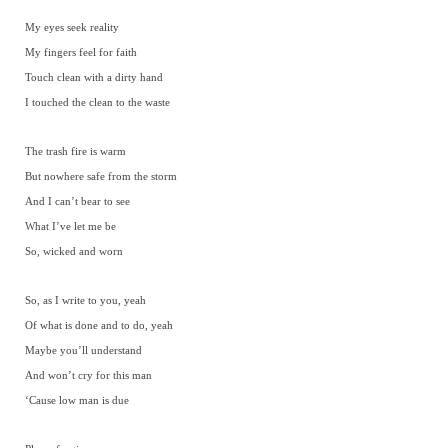
My eyes seek reality
My fingers feel for faith
Touch clean with a dirty hand
I touched the clean to the waste
The trash fire is warm
But nowhere safe from the storm
And I can’t bear to see
What I’ve let me be
So, wicked and worn
So, as I write to you, yeah
Of what is done and to do, yeah
Maybe you’ll understand
And won’t cry for this man
‘Cause low man is due