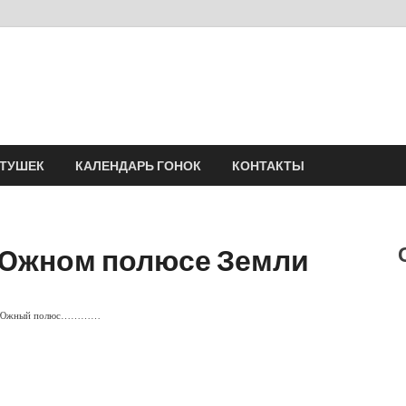
Velomania
Сообщество профессионалов велоспорта, энтузиастов велотуризма
АТУШЕК
КАЛЕНДАРЬ ГОНОК
КОНТАКТЫ
а Южном полюсе Земли
й на Южный полюс…………