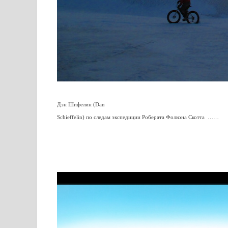
Дэн Шифелин (Dan
Schieffelin) по следам экспедиции Роберата Фолкона Скотта ……