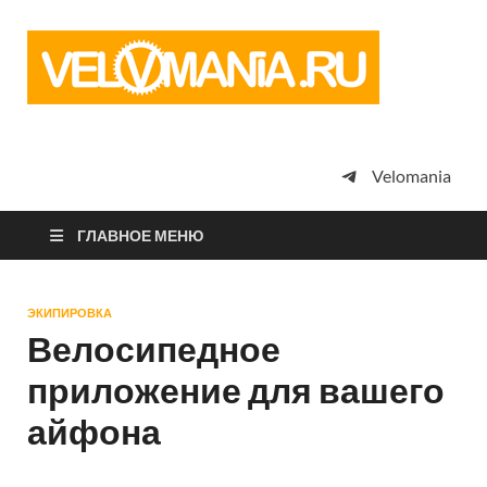
Vel
Сообщество
профессион
велоспорта,
энтузиастов
велотуризма
Velomania
просто
любителей
велосипедов
ГЛАВНОЕ МЕНЮ
ЭКИПИРОВКА
Велосипедное
приложение для вашего
айфона