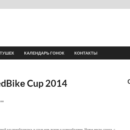
Velomania
Сообщество профессионалов велоспорта, энтузиастов велотуризма
АТУШЕК
КАЛЕНДАРЬ ГОНОК
КОНТАКТЫ
dBikе Cup 2014
рии
ной раз преобразилась и стала еще лучше и разнообразнее. Новое место старта, с