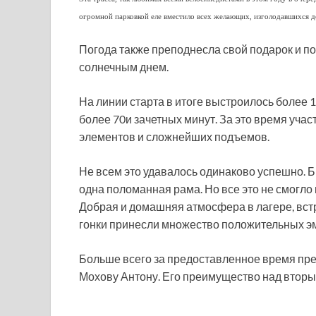
огромной парковкой еле вместило всех желающих, изголодавшихся до
Погода также преподнесла свой подарок и п
солнечным днем.
На линии старта в итоге выстроилось более 
более 70и зачетных минут. За это время уча
элементов и сложнейших подъемов.
Не всем это удавалось одинаково успешно. 
одна поломанная рама. Но все это не смогло
Добрая и домашняя атмосфера в лагере, вс
гонки принесли множество положительных э
Больше всего за предоставленное время пре
Мохову Антону. Его преимущество над вторым