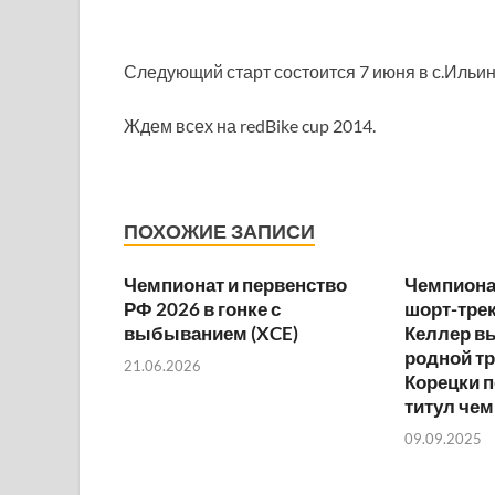
Следующий старт состоится 7 июня в с.Ильин
Ждем всех на redBike cup 2014.
ПОХОЖИЕ ЗАПИСИ
Чемпионат и первенство
Чемпионат
РФ 2026 в гонке с
шорт-трек
выбыванием (XCE)
Келлер в
родной тр
21.06.2026
Корецки 
титул че
09.09.2025