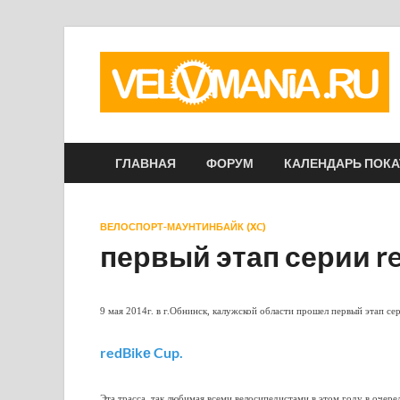
ГЛАВНАЯ
ФОРУМ
КАЛЕНДАРЬ ПОК
ВЕЛОСПОРТ-МАУНТИНБАЙК (XC)
первый этап серии re
9 мая 2014г. в г.Обнинск, калужской области прошел первый этап се
redBikе Cup.
Эта трасса, так любимая всеми велосипедистами в этом году в очеред