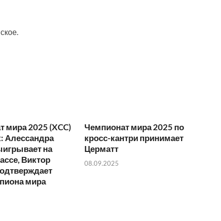
ское.
 мира 2025 (XCC)
Чемпионат мира 2025 по
: Алессандра
кросс-кантри принимает
ыигрывает на
Церматт
ассе, Виктор
08.09.2025
подтверждает
мпиона мира