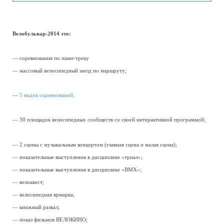
Велобульвар-2014 это:
— соревнования по памп-треку
— массовый велосипедный заезд по маршруту;
—
5 видов соревнований;
— 30 площадок велосипедных сообществ со своей интерактивной программой;
— 2 сцены с музыкальным концертом (главная сцена и малая сцена);
— показательные выступления в дисциплине «триал»;
— показательные выступления в дисциплине «ВМХ»;
— велоквест;
— велосипедная ярмарка;
— книжный развал;
— показ фильмов ВЕЛОКИНО;