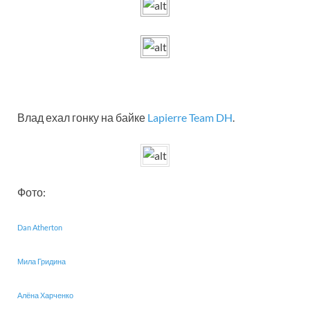
Влад ехал гонку на байке
Lapierre Team DH
.
Фото:
Dan Atherton
Мила Гридина
Алёна Харченко