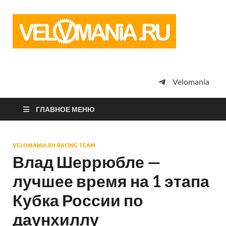
Vel
Сообщество
профессион
велоспорта,
энтузиастов
велотуризма
Velomania
просто
любителей
велосипедов
ГЛАВНОЕ МЕНЮ
VELOMANIA.RU RACING TEAM
Влад Шеррюбле —
лучшее время на 1 этапа
Кубка России по
даунхиллу