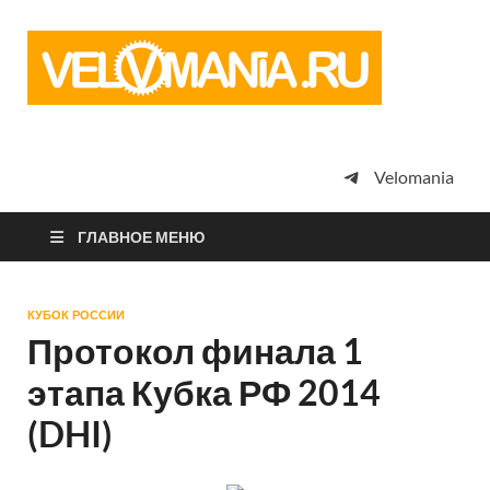
Vel
Сообщество
профессион
велоспорта,
энтузиастов
велотуризма
Velomania
просто
любителей
велосипедов
ГЛАВНОЕ МЕНЮ
КУБОК РОССИИ
Протокол финала 1
этапа Кубка РФ 2014
(DHI)