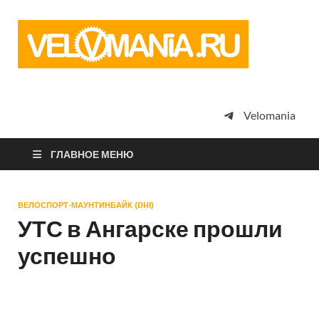
Vel
Сообщество
профессион
велоспорта,
энтузиастов
велотуризма
Velomania
просто
любителей
велосипедов
ГЛАВНОЕ МЕНЮ
ВЕЛОСПОРТ-МАУНТИНБАЙК (DHI)
УТС в Ангарске прошли
успешно