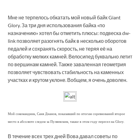
Мне не терпелось обкатать мой новый байк Giant
Glory. За три дня использования байка «по
назначению» хотел бы отметить плюсы: подвеска dw-
link позволяет разогнять байк в несколько оборотов
педалей и сохранять скорость, не теряя её на
обработку мелких камней. Велосипед буквально летит
по вершинам камней. Также заваленная геометрия
позволяет чувствовать стабильность на каменных
участках и крутом уклоне. Вобщем, я очень доволен.
Мой сокомандник, Саня Дианов, показавший по итогам соревнований второе
место в абсолюте следом за Пуляевским, также в этом году пересел на Glory.
В течение всех трех дней Вова давал советы по