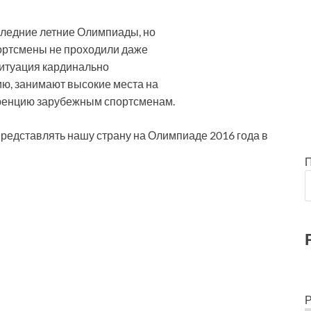
следние летние Олимпиады, но
портсмены не проходили даже
 ситуация кардинально
ю, занимают высокие места на
уренцию зарубежным спортсменам.
представлять нашу страну на Олимпиаде 2016 года в
Р