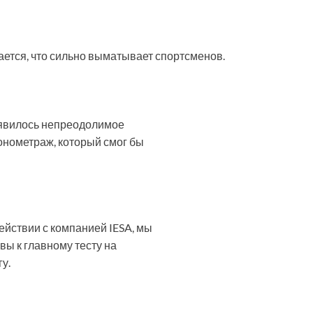
вается, что сильно выматывает спортсменов.
появилось непреодолимое
онометраж, который смог бы
действии с компанией IESA, мы
ы к главному тесту на
у.