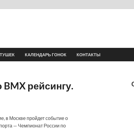
Velomania
Сообщество профессионалов велоспорта, энтузиастов велотуризма
АТУШЕК
КАЛЕНДАРЬ ГОНОК
КОНТАКТЫ
 BMX рейсингу.
ие, в Москве пройдет событие о
порта — Чемпионат России по