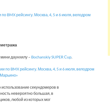
нометража
 мини даунхилу –
Bochanskiy SUPER Сup
.
о использование секундомеров в
ность невероятно большая, в
иков, любой из которых мог