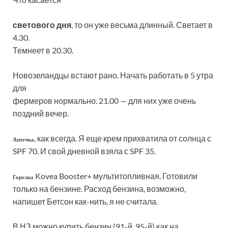
светового дня
, то он уже весьма длинный. Светает в
4.30.
Темнеет в 20.30.
Новозеландцы встают рано. Начать работать в 5 утра
для
фермеров нормально. 21.00 — для них уже очень
поздний вечер.
, как всегда. Я еще крем прихватила от солнца с
Аптечка
SPF 70. И свой дневной взяла с SPF 35.
Kovea Booster+ мультитопливная. Готовили
Горелка
только на бензине. Расход бензина, возможно,
напишет Бетсон как-нить, я не считала.
В НЗ можно купить бензин (91-й, 95-й) как на