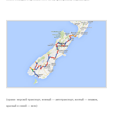
(оранж- морской транспорт, зеленый — автотранспорт, желтый — пешком,
красный и синий — вело)