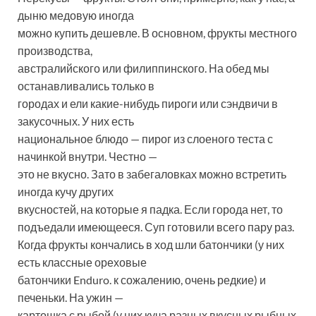
дыню медовую иногда
можно купить дешевле. В основном, фрукты местного
производства,
австралийского или филиппинского. На обед мы
останавливались только в
городах и ели какие-нибудь пироги или сэндвичи в
закусочных. У них есть
национальное блюдо — пирог из слоеного теста с
начинкой внутри. Честно —
это не вкусно. Зато в забегаловках можно встретить
иногда кучу других
вкусностей, на которые я падка. Если города нет, то
подъедали имеющееся. Суп готовили всего пару раз.
Когда фрукты кончались в ход шли батончики (у них
есть классные ореховые
батончики Enduro. к сожалению, очень редкие) и
печеньки. На ужин —
картошка с рыбой (у них куча разных вкусных рыбных