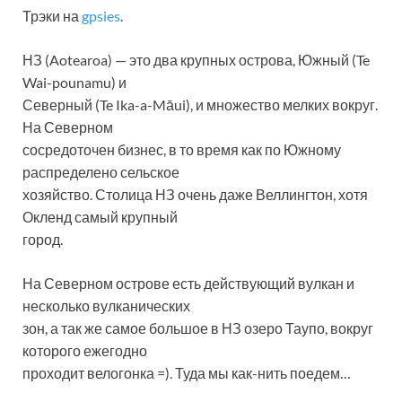
Трэки на
gpsies
.
НЗ (Aotearoa) — это два крупных острова, Южный (Te
Wai-pounamu) и
Северный (Te Ika-a-Māui), и множество мелких вокруг.
На Северном
сосредоточен бизнес, в то время как по Южному
распределено сельское
хозяйство. Столица НЗ очень даже Веллингтон, хотя
Окленд самый крупный
город.
На Северном острове есть действующий вулкан и
несколько вулканических
зон, а так же самое большое в НЗ озеро Таупо, вокруг
которого ежегодно
проходит велогонка =). Туда мы как-нить поедем…