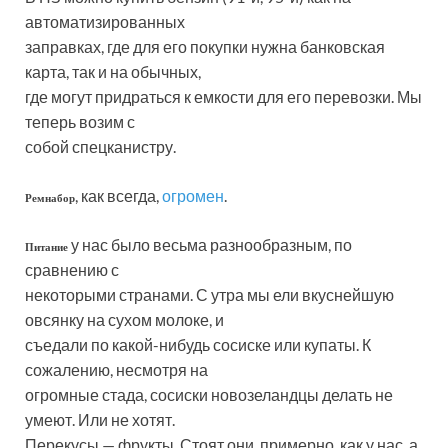
автоматизированных
заправках, где для его покупки нужна банковская
карта, так и на обычных,
где могут придраться к емкости для его перевозки. Мы
теперь возим с
собой спецканистру.
, как всегда,
огромен
.
Ремнабор
у нас было весьма разнообразным, по
Питание
сравнению с
некоторыми странами. С утра мы ели вкуснейшую
овсянку на сухом молоке, и
съедали по какой-нибудь сосиске или купаты. К
сожалению, несмотря на
огромные стада, сосиски новозеландцы делать не
умеют. Или не хотят.
Перекусы — фрукты. Стоят они, примерно, как у нас, а