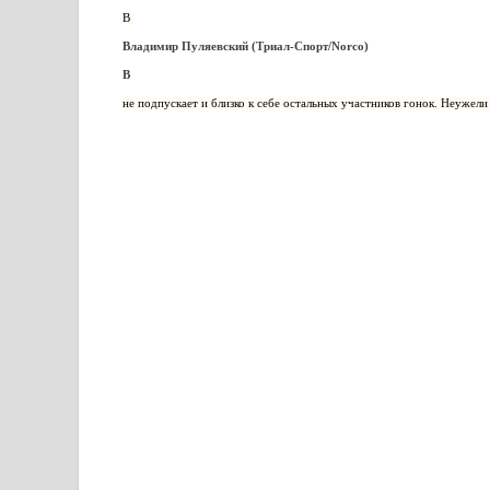
В
Владимир Пуляевский (Триал-Спорт/Norco)
В
не подпускает и близко к себе остальных участников гонок. Неужел