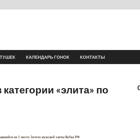
Velomania
Сообщество профессионалов велоспорта, энтузиастов велотуризма
АТУШЕК
КАЛЕНДАРЬ ГОНОК
КОНТАКТЫ
в категории «элита» по
авшийся на 1 место Зачета мужской элиты Кубка РФ