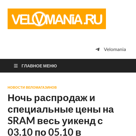
Vel
Сообщество
профессион
велоспорта,
энтузиастов
велотуризма
Velomania
просто
любителей
велосипедов
ГЛАВНОЕ МЕНЮ
НОВОСТИ ВЕЛОМАГАЗИНОВ
Ночь распродаж и
специальные цены на
SRAM весь уикенд с
03.10 по 05.10 в