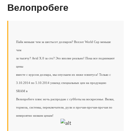
Велопробеге
Пайк меньше чем за шестьсот долларов? Boxxer World Cup меньше
чем
за тысячу? Avid X.0 за сто? Это вполне реально! Пока все поднимают
цены
вместе с курсом доллара, мы опускаем их ниже плинтуса! Только с
3.10.2014 по 5.10.2014 уикенд специальных цен на продукцию
SRAM в
Велопробеге плюс ночь распродаж с субботы на воскресенье. Вилки,
тормоза, системы, переключатели, рули и прочая-прочая-прочая по
невероятно низким ценам!