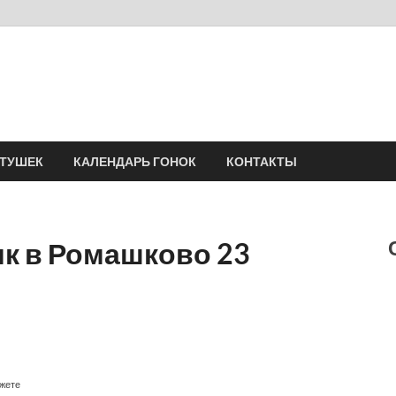
Velomania
Сообщество профессионалов велоспорта, энтузиастов велотуризма
АТУШЕК
КАЛЕНДАРЬ ГОНОК
КОНТАКТЫ
к в Ромашково 23
ожете