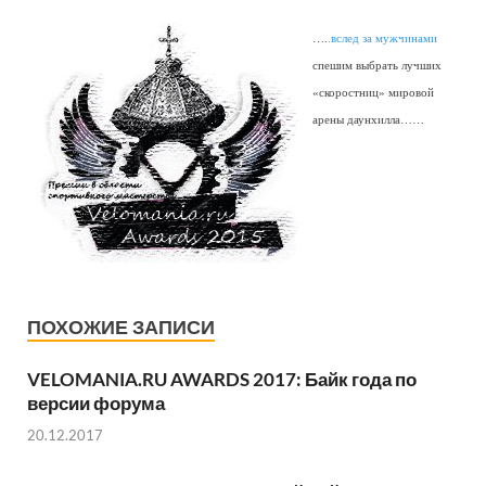
….
.вслед за мужчинами
спешим выбрать лучших
«скоростниц» мировой
арены даунхилла……
ПОХОЖИЕ ЗАПИСИ
VELOMANIA.RU AWARDS 2017: Байк года по
версии форума
20.12.2017