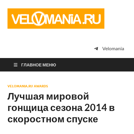
Vel
Сообщество
профессион
велоспорта,
энтузиастов
велотуризма
Velomania
просто
любителей
велосипедов
ГЛАВНОЕ МЕНЮ
VELOMANIA.RU AWARDS
Лучшая мировой
гонщица сезона 2014 в
скоростном спуске