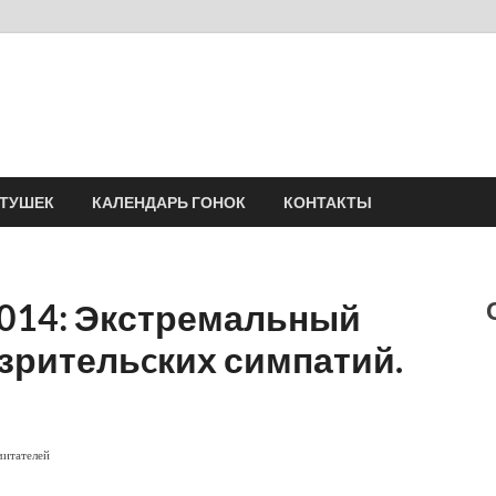
Velomania
Сообщество профессионалов велоспорта, энтузиастов велотуризма
АТУШЕК
КАЛЕНДАРЬ ГОНОК
КОНТАКТЫ
 2014: Экстремальный
зрительcких симпатий.
читателей