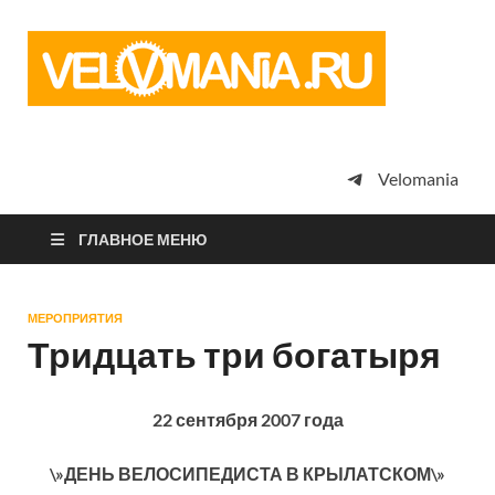
Vel
Сообщество
профессион
велоспорта,
энтузиастов
велотуризма
Velomania
просто
любителей
велосипедов
ГЛАВНОЕ МЕНЮ
МЕРОПРИЯТИЯ
Тридцать три богатыря
22 сентября 2007 года
\»ДЕНЬ ВЕЛОСИПЕДИСТА В КРЫЛАТСКОМ\»